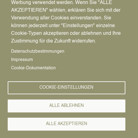
Werbung verwendet werden. Wenn Sie "ALLE
AKZEPTIEREN" wählen, erklären Sie sich mit der
Verwendung aller Cookies einverstanden. Sie
können jederzeit unter "Einstellungen" einzelne
Pfadnavigation
Stadt | Rathaus | Familie
Unsere Stadt
Vereine
Cookie-Typen akzeptieren oder ablehnen und Ihre
Zustimmung für die Zukunft widerrufen.
Vereine
Vorlesen
Datenschutzbestimmungen
Impressum
Dattelner Judo-Club 1958 e.V.
Cookie-Dokumentation
Judo, Aerobic
COOKIE-EINSTELLUNGEN
Homepage
https://www.dattelner-judoclub.de/
ALLE ABLEHNEN
Ansprechpartner
Friedhelm Chmielewski
ALLE AKZEPTIEREN
Adresse