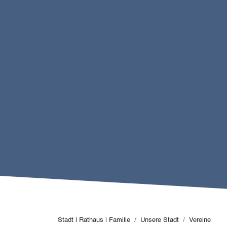
Pfadnavigation
Stadt | Rathaus | Familie
Unsere Stadt
Vereine