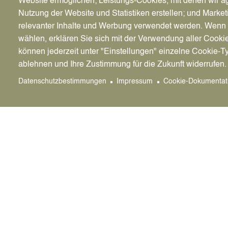
Website ermöglichen; Leistungs-Cookies, mit denen wir ag
Nutzung der Website und Statistiken erstellen; und Market
relevanter Inhalte und Werbung verwendet werden. We
wählen, erklären Sie sich mit der Verwendung aller Cooki
können jederzeit unter "Einstellungen" einzelne Cookie-T
ablehnen und Ihre Zustimmung für die Zukunft widerrufen.
Datenschutzbestimmungen
Impressum
Cookie-Dokumentat
SG Horneburg 2020 e.V.
Sportarten: Fußball, Steel-Darts, Radwandern
Homepage
sghorneburg.de
Ansprechpartner
Rolf Buddäus