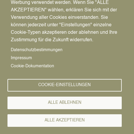
Werbung verwendet werden. Wenn Sie "ALLE
AKZEPTIEREN" wählen, erklären Sie sich mit der
Verwendung aller Cookies einverstanden. Sie
können jederzeit unter "Einstellungen" einzelne
Pfadnavigation
Stadt | Rathaus | Familie
Unsere Stadt
Vereine
Cookie-Typen akzeptieren oder ablehnen und Ihre
Zustimmung für die Zukunft widerrufen.
Vereine
Vorlesen
Datenschutzbestimmungen
Impressum
Ruderverein Datteln von 1928 e.V.
Cookie-Dokumentation
Kurzbeschreibung
Sportarten: Rudern, Indoorrowing und Ergänzungssport
COOKIE-EINSTELLUNGEN
Homepage
ALLE ABLEHNEN
http://www.rv-datteln.de
Ansprechpartner
ALLE AKZEPTIEREN
Stefan Böckmann