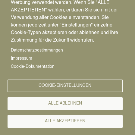
Werbung verwendet werden. Wenn Sie "ALLE
AKZEPTIEREN" wählen, erklären Sie sich mit der
Verwendung aller Cookies einverstanden. Sie
können jederzeit unter "Einstellungen" einzelne
Pfadnavigation
Stadt | Rathaus | Familie
Unsere Stadt
Vereine
Cookie-Typen akzeptieren oder ablehnen und Ihre
Zustimmung für die Zukunft widerrufen.
Vereine
Vorlesen
Datenschutzbestimmungen
Impressum
Sportschützenverein Horneburg-Datteln e.
Cookie-Dokumentation
V.
COOKIE-EINSTELLUNGEN
„Schießen ist keine Kunst, aber das Treffen. Doch auch die
Kunst des Treffens kann man bei uns durch fleißiges Üben
erlernen“, meinen die Sportschützen und rufen zum
ALLE ABLEHNEN
Mitmachen auf. Der Schießsport wird auch heute zum Teil
noch kritisch betrachtet. Aber die aktiven Sportschützen
ALLE AKZEPTIEREN
sind sicher: Wer einmal das Training oder die Wettkämpfe
beobachtet, der sieht mit welcher Disziplin und