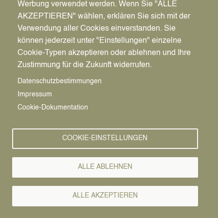
Werbung verwendet werden. Wenn Sie "ALLE
AKZEPTIEREN" wählen, erklären Sie sich mit der
Verwendung aller Cookies einverstanden. Sie
können jederzeit unter "Einstellungen" einzelne
Pfadnavigation
Startseite
Cookie-Typen akzeptieren oder ablehnen und Ihre
Zustimmung für die Zukunft widerrufen.
Vorlesen
Pflegekinderdiens
Datenschutzbestimmungen
Impressum
Cookie-Dokumentation
Warum wird ein Kind zum Pflegekind? Die Gründe
dafür sind unterschiedlich und vielfältig wie Kinder
selbst.
In manchen Fällen kann ein Kind nicht bei
COOKIE-EINSTELLUNGEN
seinen leiblichen Eltern leben. Dann kann es
sinnvoll sein, das Kind in die Obhut von
ALLE ABLEHNEN
Pflegeeltern zu geben.
Wir suchen Pflegeeltern (Familien, Paare oder
ALLE AKZEPTIEREN
Einzelpersonen) für Kinder und Jugendliche, deren
Eltern vorübergehend oder dauerhaft nicht in der