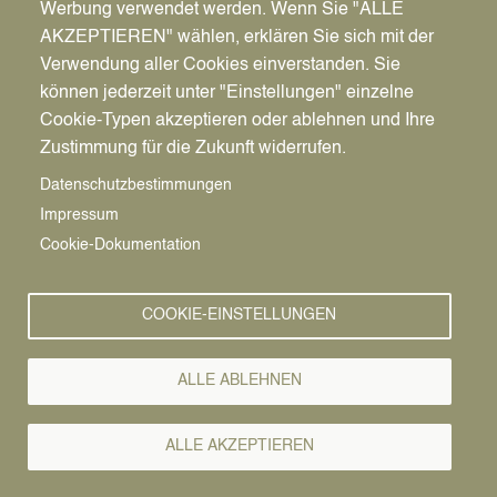
Werbung verwendet werden. Wenn Sie "ALLE
Ort
AKZEPTIEREN" wählen, erklären Sie sich mit der
Haus Vogelsang
Verwendung aller Cookies einverstanden. Sie
Vogelsangweg 21-23
können jederzeit unter "Einstellungen" einzelne
45711
Datteln
Cookie-Typen akzeptieren oder ablehnen und Ihre
Deutschland
Zustimmung für die Zukunft widerrufen.
Route berechnen →
Datenschutzbestimmungen
Impressum
Cookie-Dokumentation
COOKIE-EINSTELLUNGEN
ALLE ABLEHNEN
Pfadnavigation
Startseite
ALLE AKZEPTIEREN
Kinder
Bürgerbeteiligung
Infoveranstaltung
Vorlesen