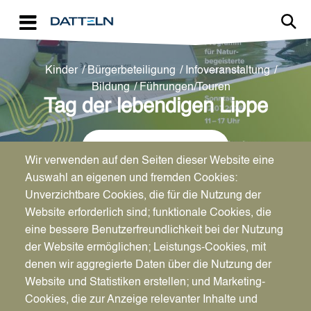
Direkt zum Inhalt
Kinder
Bürgerbeteiligung
Infoveranstaltung
Bildung
Führungen/Touren
Tag der lebendigen Lippe
← Zurück zum Kalender
Wir verwenden auf den Seiten dieser Website eine
Auswahl an eigenen und fremden Cookies:
Unverzichtbare Cookies, die für die Nutzung der
Website erforderlich sind; funktionale Cookies, die
eine bessere Benutzerfreundlichkeit bei der Nutzung
Datum
der Website ermöglichen; Leistungs-Cookies, mit
So., 12.07.2026
denen wir aggregierte Daten über die Nutzung der
11 bis 17 Uhr
Website und Statistiken erstellen; und Marketing-
Cookies, die zur Anzeige relevanter Inhalte und