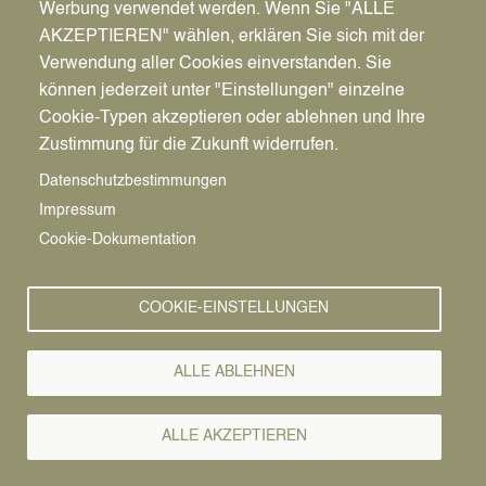
Ort
Werbung verwendet werden. Wenn Sie "ALLE
Hafenstraße 133-135
AKZEPTIEREN" wählen, erklären Sie sich mit der
Anlegestelle Liegewiese
Verwendung aller Cookies einverstanden. Sie
45711
Datteln
können jederzeit unter "Einstellungen" einzelne
Deutschland
Cookie-Typen akzeptieren oder ablehnen und Ihre
Zustimmung für die Zukunft widerrufen.
Route berechnen →
Datenschutzbestimmungen
Impressum
Cookie-Dokumentation
COOKIE-EINSTELLUNGEN
ALLE ABLEHNEN
Pfadnavigation
Startseite
ALLE AKZEPTIEREN
Schifffahrt
Vorlesen
Mentalmagie mit Goran