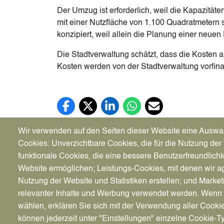
Der Umzug ist erforderlich, weil die Kapazitä
mit einer Nutzfläche von 1.100 Quadratmetern s
konzipiert, weil allein die Planung einer neue
Die Stadtverwaltung schätzt, dass die Kosten a
Kosten werden von der Stadtverwaltung vorfina
Facebook (öffnet in neuem Tab)
X (öffnet in neuem Tab)
LinkedIn (öffnet in neuem Tab)
WhatsApp (öffnet in neuem Tab
E-Mail (öffnet in neuem 
Wir verwenden auf den Seiten dieser Website eine Auswa
Cookies: Unverzichtbare Cookies, die für die Nutzung der 
funktionale Cookies, die eine bessere Benutzerfreundlichk
Website ermöglichen; Leistungs-Cookies, mit denen wir ag
Stadt Datteln
Bürger
Nutzung der Website und Statistiken erstellen; und Market
Genthiner Straße 8
Klimas
relevanter Inhalte und Werbung verwendet werden. We
45711 Datteln
Dattel
wählen, erklären Sie sich mit der Verwendung aller Cooki
Servic
können jederzeit unter "Einstellungen" einzelne Cookie-T