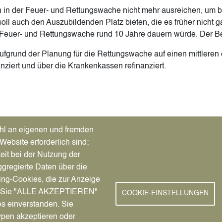
ten in der Feuer- und Rettungswache nicht mehr ausreichen, um
oll auch den Auszubildenden Platz bieten, die es früher nicht g
n Feuer- und Rettungswache rund 10 Jahre dauern würde. Der Bed
ufgrund der Planung für die Rettungswache auf einen mittleren 
nziert und über die Krankenkassen refinanziert.
)
Tab)
hl an eigenen und fremden
Website erforderlich sind;
eit bei der Nutzung der
gregierte Daten über die
New
service von A-Z
Facebook
ing-Cookies, die zur Anzeige
chutz
Instagram
nn Sie "ALLE AKZEPTIEREN"
COOKIE-EINSTELLUNGEN
n erleben
YouTube
es einverstanden. Sie
e-Portal
ypen akzeptieren oder