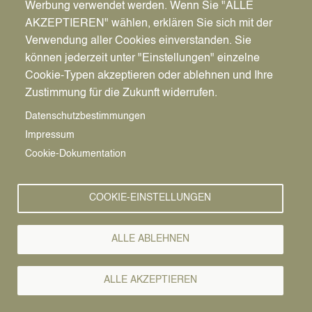
Werbung verwendet werden. Wenn Sie "ALLE
Barbarastraße und
AKZEPTIEREN" wählen, erklären Sie sich mit der
Margaretenstraße werden
Verwendung aller Cookies einverstanden. Sie
am 4.11. und am 12.11.
können jederzeit unter "Einstellungen" einzelne
Cookie-Typen akzeptieren oder ablehnen und Ihre
geöffnet
Zustimmung für die Zukunft widerrufen.
Nachdem am 27. Oktober sehr kurzfristig ein
Datenschutzbestimmungen
Blindgänger an der Klosterstraße entschärft
Impressum
werden musste, stehen für die nächsten zwei
Cookie-Dokumentation
Wochen zwei weitere Kampfmittelüberprüfungen
an: am
Dienstag, 4. November 2025
, an der
Barbarastraße und am
Mittwoch, 12. November
COOKIE-EINSTELLUNGEN
2025
, an der Margaretenstraße (war ursprünglich
für September geplant).
ALLE ABLEHNEN
Mitarbeiter*innen des
Kampfmittelbeseitigungsdienstes der
ALLE AKZEPTIEREN
Bezirksregierung Arnsberg werden die Stellen an
den jeweiligen Tagen untersuchen. An beiden