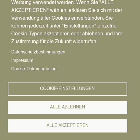
Werbung verwendet werden. Wenn Sie "ALLE
AKZEPTIEREN" wählen, erklären Sie sich mit der
Verwendung aller Cookies einverstanden. Sie
können jederzeit unter "Einstellungen" einzelne
Pfadnavigation
Startseite
Cookie-Typen akzeptieren oder ablehnen und Ihre
Zustimmung für die Zukunft widerrufen.
Überschwemmungen treten häufiger auf
Vorlesen
Hochwassergefah
Datenschutzbestimmungen
Impressum
& -risikoarten
Cookie-Dokumentation
COOKIE-EINSTELLUNGEN
In der Vergangenheit sind in Europa immer öfter
Hochwasserereignisse (z. B. in Deutschland 1997
an der Oder und 2002 an der Elbe) aufgetreten, die
ALLE ABLEHNEN
mit Überschwemmungen und Schäden in den
Überschwemmungsflächen verbunden waren. Das
ALLE AKZEPTIEREN
hat dazu geführt, dass die Europäische Union 2007
eine Hochwasserrisikomanagementrichtlinie