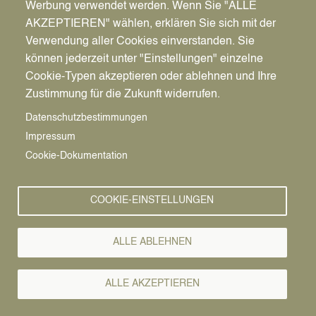
Werbung verwendet werden. Wenn Sie "ALLE
AKZEPTIEREN" wählen, erklären Sie sich mit der
Verwendung aller Cookies einverstanden. Sie
können jederzeit unter "Einstellungen" einzelne
Pfadnavigation
Startseite
Cookie-Typen akzeptieren oder ablehnen und Ihre
Zustimmung für die Zukunft widerrufen.
Internationale
Vorlesen
Datenschutzbestimmungen
Impressum
Wochen gegen
Cookie-Dokumentation
Rassismus
COOKIE-EINSTELLUNGEN
2026
ALLE ABLEHNEN
Datteln beteiligt sich zum fünften Mal
ALLE AKZEPTIEREN
Zum fünften Mal beteiligt sich die Stadt Datteln an
den „Internationalen Wochen gegen Rassismus“,