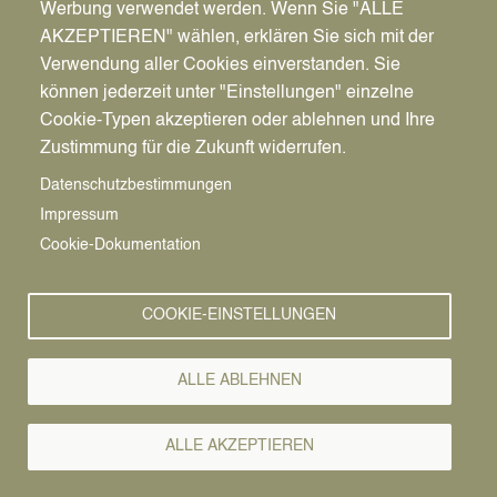
Werbung verwendet werden. Wenn Sie "ALLE
AKZEPTIEREN" wählen, erklären Sie sich mit der
Verwendung aller Cookies einverstanden. Sie
können jederzeit unter "Einstellungen" einzelne
Pfadnavigation
Startseite
Cookie-Typen akzeptieren oder ablehnen und Ihre
Zustimmung für die Zukunft widerrufen.
Dattelner
Vorlesen
Datenschutzbestimmungen
Impressum
Geschichte
Cookie-Dokumentation
Prähistorische Besiedlungsspuren aus Steinzeit,
COOKIE-EINSTELLUNGEN
Bronzezeit und Eisenzeit beschränken sich auf
archäologische Befunde. Zum ersten Mal
urkundlich erwähnt wurde Datteln im Jahre 1147.
ALLE ABLEHNEN
Aus Datlen wurde im Laufe der Jahrhunderte Datilo
und schließlich Datteln.
ALLE AKZEPTIEREN
Im Mittelalter entwickelte sich Datteln zu einem der
größten Kirchspiele im Vest Recklinghausen. Zu