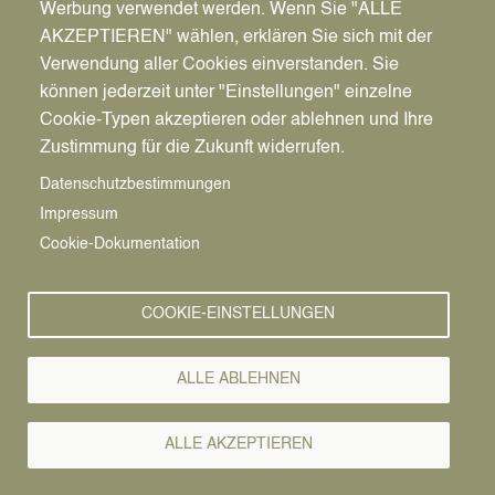
Werbung verwendet werden. Wenn Sie "ALLE
AKZEPTIEREN" wählen, erklären Sie sich mit der
Verwendung aller Cookies einverstanden. Sie
können jederzeit unter "Einstellungen" einzelne
Pfadnavigation
Wirtschaft | Bauen | Umwelt
Wirtschaftsförderung
News
Cookie-Typen akzeptieren oder ablehnen und Ihre
Zustimmung für die Zukunft widerrufen.
Wirtschafts-
Vorlesen
Datenschutzbestimmungen
Impressum
News
Cookie-Dokumentation
COOKIE-EINSTELLUNGEN
ALLE ABLEHNEN
ALLE AKZEPTIEREN