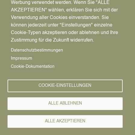
Werbung verwendet werden. Wenn Sie "ALLE
AKZEPTIEREN" wählen, erklären Sie sich mit der
Verwendung aller Cookies einverstanden. Sie
können jederzeit unter "Einstellungen" einzelne
Pfadnavigation
Stadt | Rathaus | Familie
Unsere Stadt
Vereine
Cookie-Typen akzeptieren oder ablehnen und Ihre
Zustimmung für die Zukunft widerrufen.
Vereine
Vorlesen
Datenschutzbestimmungen
Impressum
Verein zur Förderung des Dressursports
Cookie-Dokumentation
e.V.
COOKIE-EINSTELLUNGEN
Reitsport
Ansprechpartner
ALLE ABLEHNEN
Hartmut Lammers
Adresse
ALLE AKZEPTIEREN
Hullerner Straße 46, 45399 Olfen