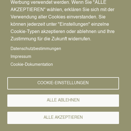
Werbung verwendet werden. Wenn Sie "ALLE
Pfadnavigation
Startseite
AKZEPTIEREN" wählen, erklären Sie sich mit der
Image
Verwendung aller Cookies einverstanden. Sie
können jederzeit unter "Einstellungen" einzelne
Cookie-Typen akzeptieren oder ablehnen und Ihre
Zustimmung für die Zukunft widerrufen.
Datenschutzbestimmungen
Impressum
Cookie-Dokumentation
Spielgeräte
COOKIE-EINSTELLUNGEN
Großer Kletter-Rutschturm
Kleiner Kletter-Rutschturm mit Sandspiel
ALLE ABLEHNEN
Kreuzwippe
Doppelschaukel
ALLE AKZEPTIEREN
Vogelnestschaukel
Kleinkindschaukel