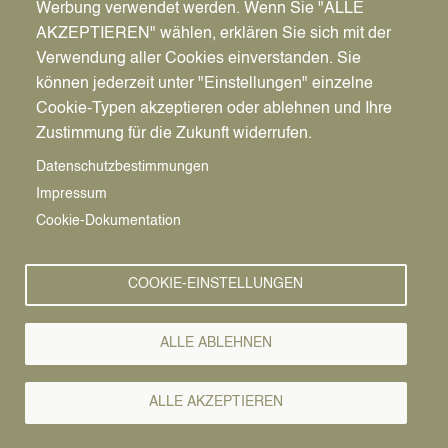
Werbung verwendet werden. Wenn Sie "ALLE
Pfadnavigation
Startseite
AKZEPTIEREN" wählen, erklären Sie sich mit der
Image
Verwendung aller Cookies einverstanden. Sie
können jederzeit unter "Einstellungen" einzelne
Cookie-Typen akzeptieren oder ablehnen und Ihre
Zustimmung für die Zukunft widerrufen.
Datenschutzbestimmungen
Impressum
Cookie-Dokumentation
Spielgeräte
COOKIE-EINSTELLUNGEN
Betonröhre
Nestschaukel
ALLE ABLEHNEN
Sandkasten
Schaukelkombination
ALLE AKZEPTIEREN
Spielturm mit Röhrenrutsche
Stadtteil