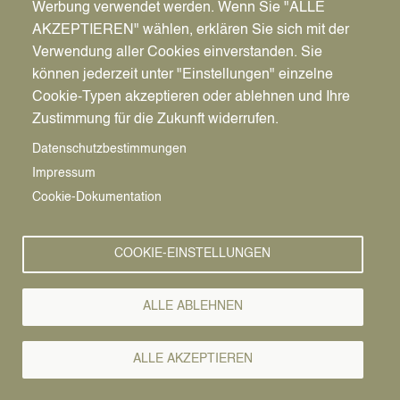
Werbung verwendet werden. Wenn Sie "ALLE
Pfadnavigation
Startseite
AKZEPTIEREN" wählen, erklären Sie sich mit der
Image
Verwendung aller Cookies einverstanden. Sie
können jederzeit unter "Einstellungen" einzelne
Cookie-Typen akzeptieren oder ablehnen und Ihre
Zustimmung für die Zukunft widerrufen.
Datenschutzbestimmungen
Impressum
Cookie-Dokumentation
Spielgeräte
COOKIE-EINSTELLUNGEN
Schaukelkombination mit zwei normalen
Schaukelsitzen und einer Mutter-Kind-
ALLE ABLEHNEN
Schaukelkombination.
Spielturmkombination für große Kinder
ALLE AKZEPTIEREN
Spielturm mit Rutsche, Sandtisch mit Eimer-Aufzug und
Doppelwippe für kleine Kinder