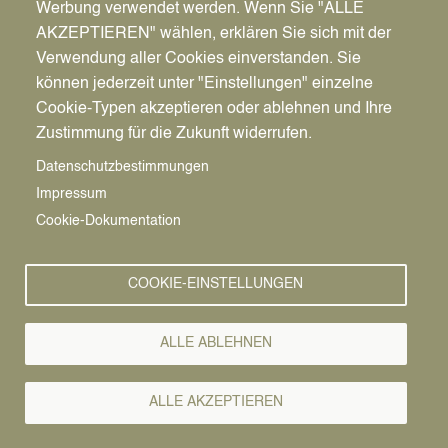
Werbung verwendet werden. Wenn Sie "ALLE
Pfadnavigation
Startseite
AKZEPTIEREN" wählen, erklären Sie sich mit der
Image
Verwendung aller Cookies einverstanden. Sie
können jederzeit unter "Einstellungen" einzelne
Cookie-Typen akzeptieren oder ablehnen und Ihre
Zustimmung für die Zukunft widerrufen.
Datenschutzbestimmungen
Impressum
Cookie-Dokumentation
Spielgeräte
COOKIE-EINSTELLUNGEN
Doppelschaukel
Federwackelsteg
ALLE ABLEHNEN
Sandkasten
Sechseck-Klettergerüst
ALLE AKZEPTIEREN
Spielstadt 'Dublin'
Stadtteil