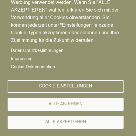
Werbung verwendet werden. Wenn Sie "ALLE
Pfadnavigation
Startseite
AKZEPTIEREN" wählen, erklären Sie sich mit der
Image
Verwendung aller Cookies einverstanden. Sie
können jederzeit unter "Einstellungen" einzelne
Cookie-Typen akzeptieren oder ablehnen und Ihre
Zustimmung für die Zukunft widerrufen.
Datenschutzbestimmungen
Impressum
Cookie-Dokumentation
Spielgeräte
COOKIE-EINSTELLUNGEN
Drehscheibe 'Line'
HipHop
ALLE ABLEHNEN
Nestschaukel
Roll-up
ALLE AKZEPTIEREN
Stadtteil