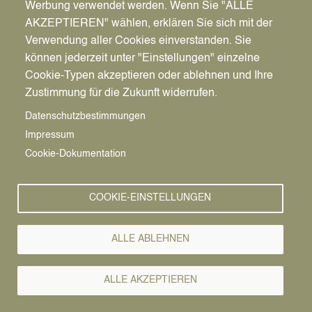
Werbung verwendet werden. Wenn Sie "ALLE
Pfadnavigation
Startseite
AKZEPTIEREN" wählen, erklären Sie sich mit der
Image
Verwendung aller Cookies einverstanden. Sie
können jederzeit unter "Einstellungen" einzelne
Cookie-Typen akzeptieren oder ablehnen und Ihre
Zustimmung für die Zukunft widerrufen.
Datenschutzbestimmungen
Impressum
Cookie-Dokumentation
Spielgeräte
COOKIE-EINSTELLUNGEN
Basketballkorb
Federwippe
ALLE ABLEHNEN
Kletterkombination
Stadtteil
ALLE AKZEPTIEREN
Meckinghoven