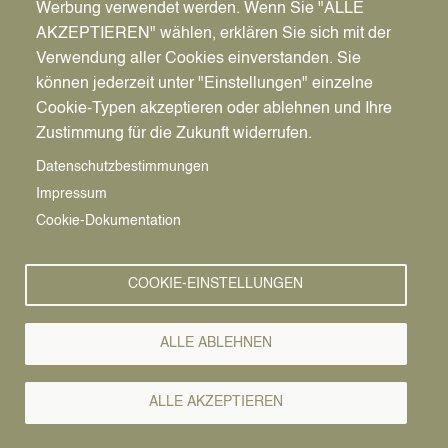
Werbung verwendet werden. Wenn Sie "ALLE
Pfadnavigation
Startseite
Spielplätze in Datteln
AKZEPTIEREN" wählen, erklären Sie sich mit der
Image
Verwendung aller Cookies einverstanden. Sie
können jederzeit unter "Einstellungen" einzelne
Cookie-Typen akzeptieren oder ablehnen und Ihre
Zustimmung für die Zukunft widerrufen.
Datenschutzbestimmungen
Impressum
Cookie-Dokumentation
Spiel- und Sportgeräte
COOKIE-EINSTELLUNGEN
Pumptrack
Kunstrollschuhfläche
ALLE ABLEHNEN
Doppelhochschaukel
Vogelnest Bowlswing (vorläufig außer Betrieb)
ALLE AKZEPTIEREN
Karussell Picadilly Circle
Schwinggerät Liane