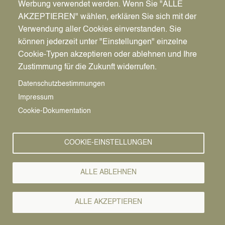
Werbung verwendet werden. Wenn Sie "ALLE
AKZEPTIEREN" wählen, erklären Sie sich mit der
Verwendung aller Cookies einverstanden. Sie
können jederzeit unter "Einstellungen" einzelne
Pfadnavigation
Startseite
Cookie-Typen akzeptieren oder ablehnen und Ihre
Zustimmung für die Zukunft widerrufen.
Vorlesen
Schulverwaltung
Datenschutzbestimmungen
Impressum
Cookie-Dokumentation
Die Schulverwaltung ist zuständig für
Schülerfahrkosten
COOKIE-EINSTELLUNGEN
allgemeine Schulangelegenheiten
Schulentwicklungsplanung
Einschulung
ALLE ABLEHNEN
und für die Übergänge zu weiterführenden
Schulen.
ALLE AKZEPTIEREN
Elternbrief zur Schulanmeldung an den