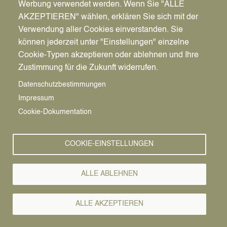
Ort
Werbung verwendet werden. Wenn Sie "ALLE
Stadthalle Datteln
AKZEPTIEREN" wählen, erklären Sie sich mit der
Kolpingstraße 1
Verwendung aller Cookies einverstanden. Sie
45711
Datteln
können jederzeit unter "Einstellungen" einzelne
Deutschland
Cookie-Typen akzeptieren oder ablehnen und Ihre
Zustimmung für die Zukunft widerrufen.
Route berechnen →
Datenschutzbestimmungen
Impressum
Cookie-Dokumentation
COOKIE-EINSTELLUNGEN
ALLE ABLEHNEN
Pfadnavigation
Startseite
ALLE AKZEPTIEREN
Theater
Vorlesen
Alice im Wunderland