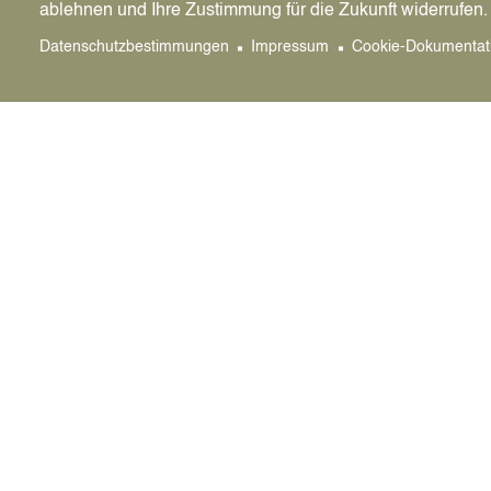
ablehnen und Ihre Zustimmung für die Zukunft widerrufen.
Datenschutzbestimmungen
Impressum
Cookie-Dokumentat
WAS IN DATTELN ANSTEHT
Weitere Events
Image
Do., 13.0
10:00 - 1
Spiele
Stadtbüch
Für den
von 10 
Spielev
Stadtbü
Zum Even