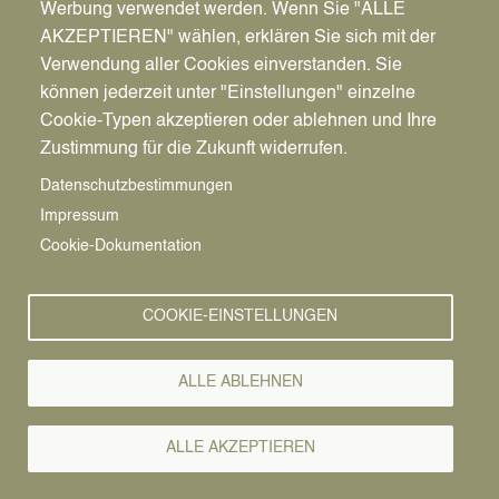
Werbung verwendet werden. Wenn Sie "ALLE
Ort
AKZEPTIEREN" wählen, erklären Sie sich mit der
Hafenstraße 133-135
Verwendung aller Cookies einverstanden. Sie
Anlegestelle Liegewiese
können jederzeit unter "Einstellungen" einzelne
45711
Datteln
Cookie-Typen akzeptieren oder ablehnen und Ihre
Deutschland
Zustimmung für die Zukunft widerrufen.
Route berechnen →
Datenschutzbestimmungen
Impressum
Cookie-Dokumentation
COOKIE-EINSTELLUNGEN
ALLE ABLEHNEN
Pfadnavigation
Startseite
ALLE AKZEPTIEREN
Schifffahrt
Vorlesen
Afterwork-Cruise mit DJ