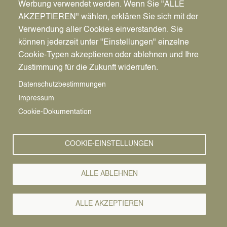
Werbung verwendet werden. Wenn Sie "ALLE
AKZEPTIEREN" wählen, erklären Sie sich mit der
Ort
Verwendung aller Cookies einverstanden. Sie
Stadtbücherei Datteln
können jederzeit unter "Einstellungen" einzelne
Kolpingstraße 1
Cookie-Typen akzeptieren oder ablehnen und Ihre
45711
Datteln
Zustimmung für die Zukunft widerrufen.
Deutschland
Datenschutzbestimmungen
Route berechnen →
Impressum
Cookie-Dokumentation
COOKIE-EINSTELLUNGEN
ALLE ABLEHNEN
ALLE AKZEPTIEREN
Pfadnavigation
Startseite
Spieleabend
Vorlesen