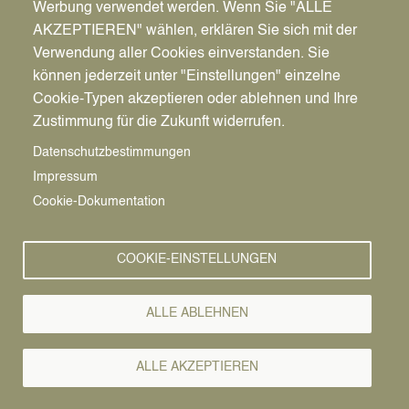
Werbung verwendet werden. Wenn Sie "ALLE
AKZEPTIEREN" wählen, erklären Sie sich mit der
Verwendung aller Cookies einverstanden. Sie
Ort
können jederzeit unter "Einstellungen" einzelne
Buchhandlung Bücherwurm
Cookie-Typen akzeptieren oder ablehnen und Ihre
Castroper Straße 33
Zustimmung für die Zukunft widerrufen.
45711
Datteln
Datenschutzbestimmungen
Deutschland
Impressum
Route berechnen →
Cookie-Dokumentation
COOKIE-EINSTELLUNGEN
ALLE ABLEHNEN
ALLE AKZEPTIEREN
Pfadnavigation
Startseite