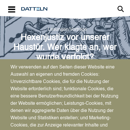
Direkt zum Inhalt
Lesungen/Vorträge
Hexenjustiz vor unserer
Haustür. Wer klagte an, wer
wurde verfolgt?
Wir verwenden auf den Seiten dieser Website eine
← Zurück zum Kalender
Auswahl an eigenen und fremden Cookies:
Unverzichtbare Cookies, die für die Nutzung der
Website erforderlich sind; funktionale Cookies, die
eine bessere Benutzerfreundlichkeit bei der Nutzung
der Website ermöglichen; Leistungs-Cookies, mit
denen wir aggregierte Daten über die Nutzung der
Datum
Website und Statistiken erstellen; und Marketing-
Di., 28.10.2025
Cookies, die zur Anzeige relevanter Inhalte und
19–20.30 Uhr