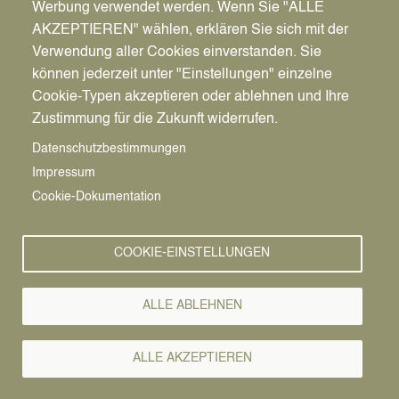
Innenstadt Datteln
Werbung verwendet werden. Wenn Sie "ALLE
45711
Datteln
AKZEPTIEREN" wählen, erklären Sie sich mit der
Deutschland
Verwendung aller Cookies einverstanden. Sie
können jederzeit unter "Einstellungen" einzelne
Route berechnen →
Cookie-Typen akzeptieren oder ablehnen und Ihre
Zustimmung für die Zukunft widerrufen.
Datenschutzbestimmungen
Impressum
Cookie-Dokumentation
COOKIE-EINSTELLUNGEN
Pfadnavigation
Startseite
ALLE ABLEHNEN
Sonstiges
Vorlesen
Heimat shoppen
ALLE AKZEPTIEREN