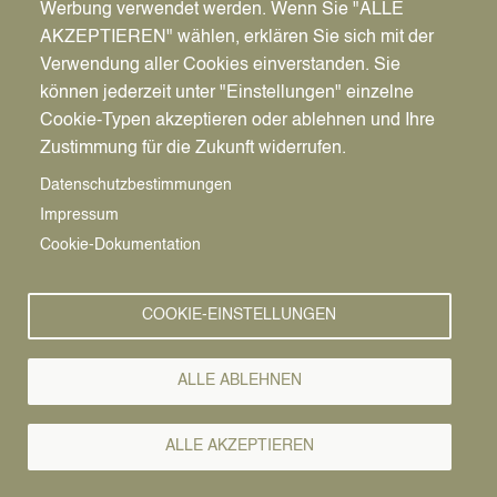
Werbung verwendet werden. Wenn Sie "ALLE
AKZEPTIEREN" wählen, erklären Sie sich mit der
Ort
Verwendung aller Cookies einverstanden. Sie
KATiELLi Theater
können jederzeit unter "Einstellungen" einzelne
Castroper Str. 349
Cookie-Typen akzeptieren oder ablehnen und Ihre
45711
Datteln
Zustimmung für die Zukunft widerrufen.
Deutschland
Datenschutzbestimmungen
Route berechnen →
Impressum
Cookie-Dokumentation
COOKIE-EINSTELLUNGEN
ALLE ABLEHNEN
ALLE AKZEPTIEREN
Pfadnavigation
Startseite
Theater
Vorlesen