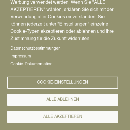
Ort
Werbung verwendet werden. Wenn Sie "ALLE
KatiElli Theater
AKZEPTIEREN" wählen, erklären Sie sich mit der
Castroper Str. 349
Verwendung aller Cookies einverstanden. Sie
45711
Datteln
können jederzeit unter "Einstellungen" einzelne
Deutschland
Cookie-Typen akzeptieren oder ablehnen und Ihre
Zustimmung für die Zukunft widerrufen.
Route berechnen →
Datenschutzbestimmungen
Impressum
Cookie-Dokumentation
COOKIE-EINSTELLUNGEN
ALLE ABLEHNEN
Pfadnavigation
Startseite
ALLE AKZEPTIEREN
Theater
Vorlesen
ELVIS - My Way