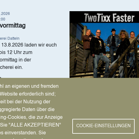
8.2026
Image
2:00
vormittag
erei Datteln
 13.8.2026 laden wir euch
bis 12 Uhr zum
ormittag in der
cherei ein.
t →
hl an eigenen und fremden
Website erforderlich sind;
eit bei der Nutzung der
gregierte Daten über die
ing-Cookies, die zur Anzeige
nn Sie "ALLE AKZEPTIEREN"
COOKIE-EINSTELLUNGEN
es einverstanden. Sie
8.2026
Image