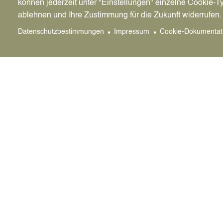
können jederzeit unter "Einstellungen" einzelne Cookie-T
Beginn: 2
Neue 
ablehnen und Ihre Zustimmung für die Zukunft widerrufen.
Waden
Datenschutzbestimmungen
Impressum
Cookie-Dokumentat
- Zurü
Zum Wade
Zum Even