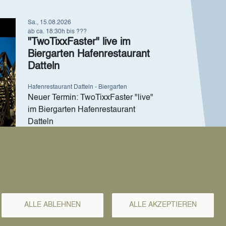
Sa., 15.08.2026
ab ca. 18:30h bis ???
"TwoTixxFaster" live im
Biergarten Hafenrestaurant
Datteln
Hafenrestaurant Datteln - Biergarten
Neuer Termin: TwoTixxFaster "live"
im Biergarten Hafenrestaurant
Datteln
Zum Event →
ALLE ABLEHNEN
ALLE AKZEPTIEREN
Do., 20.08
-
Sa., 22.08.2026