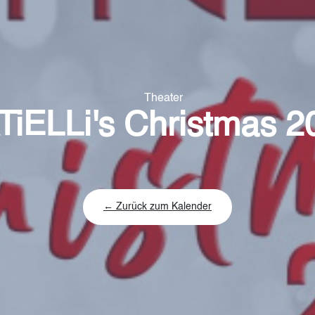
Theater
TiELLi's Christmas 2
← Zurück zum Kalender