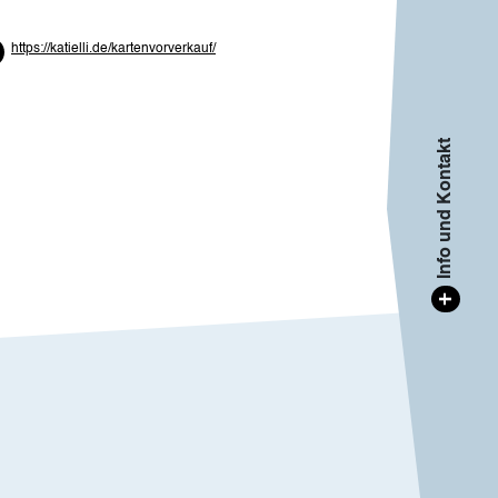
https://katielli.de/kartenvorverkauf/
Info und Kontakt
+