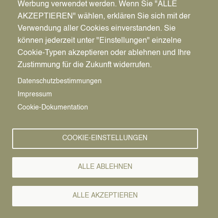
Werbung verwendet werden. Wenn Sie "ALLE
amerikanische Bombe
AKZEPTIEREN" wählen, erklären Sie sich mit der
ohne Zünder
Verwendung aller Cookies einverstanden. Sie
können jederzeit unter "Einstellungen" einzelne
14.8.2022 - Einen 250 Kilogramm schweren
Cookie-Typen akzeptieren oder ablehnen und Ihre
amerikanischen Blindgänger aus dem Zweiten
Zustimmung für die Zukunft widerrufen.
Weltkrieg haben das Team um Volker Lenz vom
Datenschutzbestimmungen
Kampfmittelbeseitigungsdient der Bezirksregierung
Impressum
Arnsberg und Mitarbeiter der Firma Tauber gestern
Cookie-Dokumentation
an der Flotowstraße unter einer Garage geborgen.
An der Aktion beteiligt waren auch Helfer*innen
des THW und der Dattelner Feuerwehr. Vielen
COOKIE-EINSTELLUNGEN
Dank für den Einsatz!
Zum Glück ist uns - vor allem den Bürger*innen in
ALLE ABLEHNEN
Hagem - eine Evakuierung erspart geblieben, weil
der Blindgänger keinen Zünder mehr hatte, also
ALLE AKZEPTIEREN
nicht entschärft werden musste.