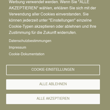
Werbung verwendet werden. Wenn Sie "ALLE
Datteln), Nina Kuck (Mobilitätskoordinatorin Stadt
AKZEPTIEREN" wählen, erklären Sie sich mit der
Datteln), Martin Schmidt (Geschäftsführer,
Verwendung aller Cookies einverstanden. Sie
Vestische Straßenbahnen GmbH), Pierre Jutrzenka
können jederzeit unter "Einstellungen" einzelne
(Direktor Klinikmanagement, Vestische Kinder- und
Cookie-Typen akzeptieren oder ablehnen und Ihre
Jugendklink), Bürgermeister André Dora und Bodo
Zustimmung für die Zukunft widerrufen.
Klimpel, Landrat und Aufsichtsratsvorsitzender der
Vestischen Straßenbahnen GmbH.
Datenschutzbestimmungen
Do., 03.07.2025 - 15:24
Impressum
Umweltfreundlich zur
Vorlesen
Cookie-Dokumentation
Arbeit: ÖPNV wird mit
zusätzlichen Fahrten auf
COOKIE-EINSTELLUNGEN
fünf Linien verstärkt –
ALLE ABLEHNEN
Personal der Dattelner
Kliniken profitiert im
ALLE AKZEPTIEREN
Rahmen von