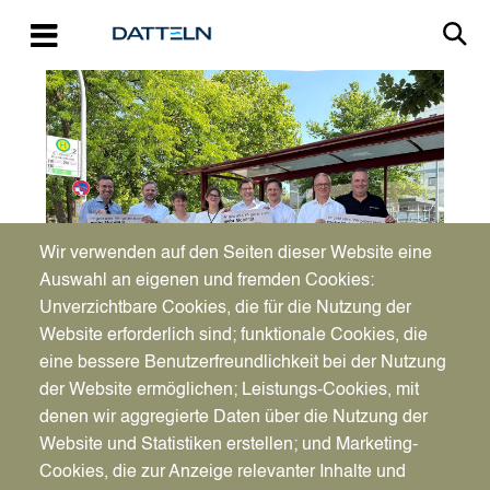
Direkt zum Inhalt
Image
Wir verwenden auf den Seiten dieser Website eine
Auswahl an eigenen und fremden Cookies:
Unverzichtbare Cookies, die für die Nutzung der
Website erforderlich sind; funktionale Cookies, die
eine bessere Benutzerfreundlichkeit bei der Nutzung
Haben das Projekt vorgestellt und die Testphase
der Website ermöglichen; Leistungs-Cookies, mit
angekündigt (v. l.) Mathias Raabe (Mobilität und
denen wir aggregierte Daten über die Nutzung der
Kreisentwicklung, Kreis Coesfeld), Tino Nitsch
Website und Statistiken erstellen; und Marketing-
(Pressesprecher, Regionalverkehr Münsterland
Cookies, die zur Anzeige relevanter Inhalte und
GmbH), Anja Althoff (Mobilitätsbeauftragte, Stadt