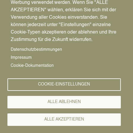
Werbung verwendet werden. Wenn Sie "ALLE
Versorgungsunternehmen
AKZEPTIEREN" wählen, erklären Sie sich mit der
erneuern Leitungen im
Verwendung aller Cookies einverstanden. Sie
können jederzeit unter "Einstellungen" einzelne
ersten Baufeld, bevor der
Cookie-Typen akzeptieren oder ablehnen und Ihre
Regenwasserkanal
Zustimmung für die Zukunft widerrufen.
gebaut und das Pflaster
Datenschutzbestimmungen
erneuert wird
Impressum
Cookie-Dokumentation
Bald startet der Umbau der Innenstadt: Am
Montag,
9. September 2024
, beginnen die örtlichen
COOKIE-EINSTELLUNGEN
Versorgungsunternehmen mit der Erneuerung der
Leitungen im ersten Baufeld zwischen Ahsener
Straße und Neuer Straße.
ALLE ABLEHNEN
„Ich freue mich sehr auf die Aufwertung unserer
City und ich bin schon sehr gespannt auf eine
ALLE AKZEPTIEREN
Innenstadt, die wieder so attraktiv sein wird, dass
sie eine Zukunft hat“, sagt Bürgermeister André