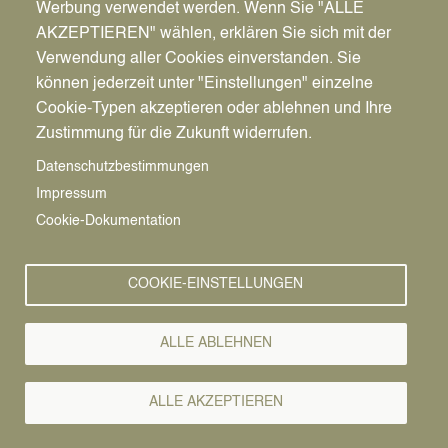
Werbung verwendet werden. Wenn Sie "ALLE
Kultur, Musik und
AKZEPTIEREN" wählen, erklären Sie sich mit der
besondere Atmosphäre –
Verwendung aller Cookies einverstanden. Sie
können jederzeit unter "Einstellungen" einzelne
Eintritt frei
Cookie-Typen akzeptieren oder ablehnen und Ihre
Zustimmung für die Zukunft widerrufen.
Vom
20. bis 22. August 2026
findet wieder das
beliebte Dattelner Rathausfest im Licht statt. Die
Datenschutzbestimmungen
Besucher*innen dürfen sich auf drei
Impressum
abwechslungsreiche Tage mit einem vielfältigen
Cookie-Dokumentation
Kultur- und Unterhaltungsprogramm in besonderer
Atmosphäre freuen.
COOKIE-EINSTELLUNGEN
Rund um das Rathaus erwartet die Gäste ein
attraktives Programm mit Live-Musik,
künstlerischen Darbietungen und beeindruckenden
ALLE ABLEHNEN
Lichtinszenierungen. Auch die traditionellen
Balkonauftritte werden erneut für besondere
ALLE AKZEPTIEREN
Momente sorgen und das Rathausfest zu einem
einzigartigen Erlebnis machen.