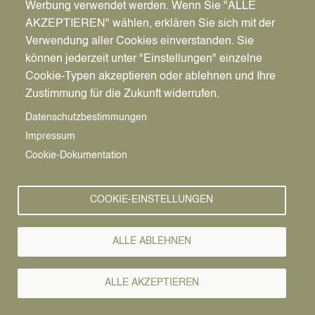
Werbung verwendet werden. Wenn Sie "ALLE
AKZEPTIEREN" wählen, erklären Sie sich mit der
Wegen des Feiertags Fronleichnam am 4. Juni
2026 verschiebt sich die Leerung der
Verwendung aller Cookies einverstanden. Sie
Abfallbehälter. Darauf weist der Kommunale
können jederzeit unter "Einstellungen" einzelne
Servicebetrieb Datteln - KSD hin.
Cookie-Typen akzeptieren oder ablehnen und Ihre
Zustimmung für die Zukunft widerrufen.
Die eigentlich für Donnerstag, 4. Juni 2026,
Datenschutzbestimmungen
geplante Abfuhr des Restmülls wird einen Tag
später am
Freitag, 5. Juni 2026
, durchgeführt.
Impressum
Cookie-Dokumentation
Die eigentlich für Donnerstag, 4. Juni 2026, und
Freitag, 5. Juni 2026, geplante Leerung der
Wertstofftonnen wird
jeweils einen Tag später
COOKIE-EINSTELLUNGEN
nachgeholt.
ALLE ABLEHNEN
Bitte stellen Sie Ihre Tonnen am Tag der Abfuhr um
6 Uhr zur Leerung bereit.
ALLE AKZEPTIEREN