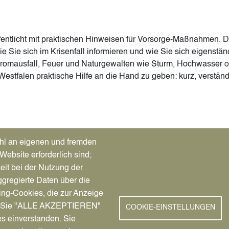
ffentlicht mit praktischen Hinweisen für Vorsorge-Maßnahmen. D
 Sie sich im Krisenfall informieren und wie Sie sich eigenstän
 Stromausfall, Feuer und Naturgewalten wie Sturm, Hochwasser 
-Westfalen praktische Hilfe an die Hand zu geben: kurz, verständ
)
Tab)
hl an eigenen und fremden
Website erforderlich sind;
eit bei der Nutzung der
gregierte Daten über die
New
service von A-Z
Facebook
ing-Cookies, die zur Anzeige
chutz
Instagram
nn Sie "ALLE AKZEPTIEREN"
COOKIE-EINSTELLUNGEN
n erleben
YouTube
es einverstanden. Sie
e-Portal