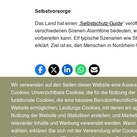
Selbstvorsorge
Das Land hat einen „
Selbstschutz-Guide
“ verö
verschiedenen Sirenen-Alarmtöne bedeuten, wie
vorbereiten kann. Elf typische Szenarien wie
erklärt. Ziel ist es, den Menschen in Nordrhein
Facebook (öffnet in neuem Tab)
X (öffnet in neuem Tab)
LinkedIn (öffnet in neuem Tab)
WhatsApp (öffnet in neuem Tab
E-Mail (öffnet in neuem 
Wir verwenden auf den Seiten dieser Website eine Auswa
Cookies: Unverzichtbare Cookies, die für die Nutzung der 
funktionale Cookies, die eine bessere Benutzerfreundlichk
Website ermöglichen; Leistungs-Cookies, mit denen wir ag
Stadt Datteln
Bürger
Nutzung der Website und Statistiken erstellen; und Market
Genthiner Straße 8
Klimas
relevanter Inhalte und Werbung verwendet werden. We
45711 Datteln
Dattel
wählen, erklären Sie sich mit der Verwendung aller Cooki
Servic