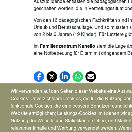
Auszubildende entlasten die pädagogischen Fach
geschaffen worden, die in Vertretungssituation
Von den 16 pädagogischen Fachkräften sind i
Urlaub und Berufsschultage. Und so mussten sc
von 2 bis 6 Jahren (19 Kinder). Für Letztere gi
Im
Familienzentrum Kanello
sieht die Lage äh
eine Notbetreuung für Eltern mit dringendem Bed
Facebook (öffnet in neuem Tab)
X (öffnet in neuem Tab)
LinkedIn (öffnet in neuem Tab)
WhatsApp (öffnet in neuem Tab
E-Mail (öffnet in neuem 
Wir verwenden auf den Seiten dieser Website eine Auswa
Cookies: Unverzichtbare Cookies, die für die Nutzung der 
funktionale Cookies, die eine bessere Benutzerfreundlichk
Website ermöglichen; Leistungs-Cookies, mit denen wir ag
Stadt Datteln
Bürger
Nutzung der Website und Statistiken erstellen; und Market
Genthiner Straße 8
Klimas
relevanter Inhalte und Werbung verwendet werden. We