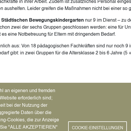
kräfte in ihrer Arbeit. Zudem ist zusätzliches Personal einges
en aushelfen. Leider greifen die Maßnahmen nicht bei einer so 
n
Städtischen Bewegungskindergarten
nur 9 im Dienst – zu 
hon zwei der sechs Gruppen geschlossen werden: eine für Unter
bt es eine Notbetreuung für Eltern mit dringendem Bedarf.
nlich aus: Von 18 pädagogischen Fachkräften sind nur noch 9 i
arf gibt: in zwei Gruppen für die Altersklasse 2 bis 6 Jahre (5 
)
Tab)
hl an eigenen und fremden
Website erforderlich sind;
eit bei der Nutzung der
gregierte Daten über die
New
service von A-Z
Facebook
ing-Cookies, die zur Anzeige
chutz
Instagram
nn Sie "ALLE AKZEPTIEREN"
COOKIE-EINSTELLUNGEN