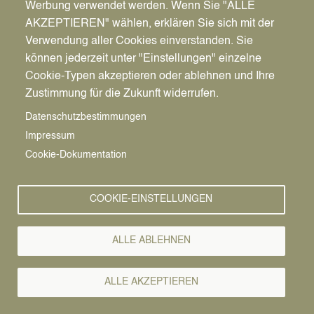
Werbung verwendet werden. Wenn Sie "ALLE
AKZEPTIEREN" wählen, erklären Sie sich mit der
Beim Dattelner Mai wird die Innenstadt wieder zur
Verwendung aller Cookies einverstanden. Sie
großen Erlebnisfläche für die ganze Familie. Freut
können jederzeit unter "Einstellungen" einzelne
euch auf das beliebte Streetfood-Festival auf dem
Cookie-Typen akzeptieren oder ablehnen und Ihre
Neumarkt, ein großes Oldtimer-Treffen, den
Zustimmung für die Zukunft widerrufen.
Bauernmarkt der Landfrauen (am Dorfschultenhof),
Datenschutzbestimmungen
Live-Musik, Kunst, Familienaktionen und viele
Impressum
weitere Highlights.
Cookie-Dokumentation
Gemeinsam mit Vereinen, Händlern, Gastronomen
und Ehrenamtlichen entsteht ein Wochenende
COOKIE-EINSTELLUNGEN
voller Begegnungen, Genuss und echter Dattelner
Gemeinschaft.
ALLE ABLEHNEN
Sonntag, 31. Mai 2026 | Dattelner Innenstadt
Vorbeikommen, entdecken und genießen –
ALLE AKZEPTIEREN
Datteln lebt, bewegt sich und kann sich sehen
lassen!