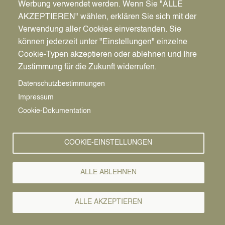
Werbung verwendet werden. Wenn Sie "ALLE
Alexander Brasgalla stellt
AKZEPTIEREN" wählen, erklären Sie sich mit der
auf dem Fahrgastschiff
Verwendung aller Cookies einverstanden. Sie
können jederzeit unter "Einstellungen" einzelne
Henrichenburg II eine
Cookie-Typen akzeptieren oder ablehnen und Ihre
Auswahl seiner Biere vor
Zustimmung für die Zukunft widerrufen.
– Tickets gibt's ab 26. Mai
Datenschutzbestimmungen
Impressum
Es wird wieder Bier ausgeschenkt: Das
Cookie-Dokumentation
Stadtmarketing-und-Tourismus-Team kündigt einen
weiteren Termin in der Veranstaltungsreihe „Datteln
Ahoi!“ an. Am Freitag,
18. Juli 2025
, gibt es ab 19
COOKIE-EINSTELLUNGEN
Uhr ein
Biertasting
mit
Hopfenkumpel
Alexander
Brasgalla auf dem Fahrgastschiff Henrichenburg II.
ALLE ABLEHNEN
Während der zweieinhalbstündigen Schifffahrt stellt
Alexander Brasgalla eine vielfältige Auswahl
ALLE AKZEPTIEREN
seiner Biere vor, gepaart mit einer großen Ladung
an unterhaltsamem Fachwissen – da ist für jeden