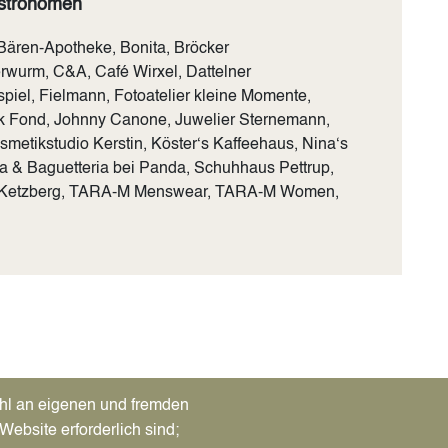
astronomen
Bären-Apotheke, Bonita, Bröcker
wurm, C&A, Café Wirxel, Dattelner
piel, Fielmann, Fotoatelier kleine Momente,
k Fond, Johnny Canone, Juwelier Sternemann,
smetikstudio Kerstin, Köster‘s Kaffeehaus, Nina‘s
a & Baguetteria bei Panda, Schuhhaus Pettrup,
n Ketzberg, TARA-M Menswear, TARA-M Women,
)
Tab)
hl an eigenen und fremden
Website erforderlich sind;