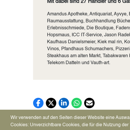
Mit dabei sind 27 Händler und 6 G
Amandus Apotheke, Antiquariat, Ayvye, 
Raumausstattung, Buchhandlung Bücher
Erlebnisschmiede, Die Boutique, Fadens
Hopsmaus, ICC IT-Service, Jason Rade
Kaufhaus Danielsmeier, Kiek mal rin, Ko
Vinos, Pfandhaus Schumachers, Pizzeri
Steakhaus am alten Markt, Tabakware
Telekom Datteln und Vauth-art.
Facebook (öffnet in neuem Tab)
X (öffnet in neuem Tab)
LinkedIn (öffnet in neuem Tab)
WhatsApp (öffnet in neuem Tab
E-Mail (öffnet in neuem 
Wir verwenden auf den Seiten dieser Website eine Auswa
Cookies: Unverzichtbare Cookies, die für die Nutzung der 