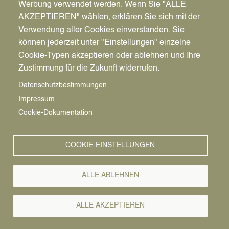
Werbung verwendet werden. Wenn Sie "ALLE
AKZEPTIEREN" wählen, erklären Sie sich mit der
Verwendung aller Cookies einverstanden. Sie
können jederzeit unter "Einstellungen" einzelne
Cookie-Typen akzeptieren oder ablehnen und Ihre
Mo., 01.09.2025 - 10:51
Zustimmung für die Zukunft widerrufen.
Baugenehmigung
Vorlesen
Datenschutzbestimmungen
erteilt: Startschuss für
Impressum
das Haus der Familie - Ein
Cookie-Dokumentation
Ort der Unterstützung,
Bildung und Begegnung
COOKIE-EINSTELLUNGEN
entsteht in Datteln
ALLE ABLEHNEN
Der Weg ist frei: Die Baugenehmigung für das
„Haus der Familie“ ist offiziell erteilt!
Nach intensiver Planung, zahlreichen politischen
ALLE AKZEPTIEREN
Sitzungen und fachlicher Abstimmung mit vielen