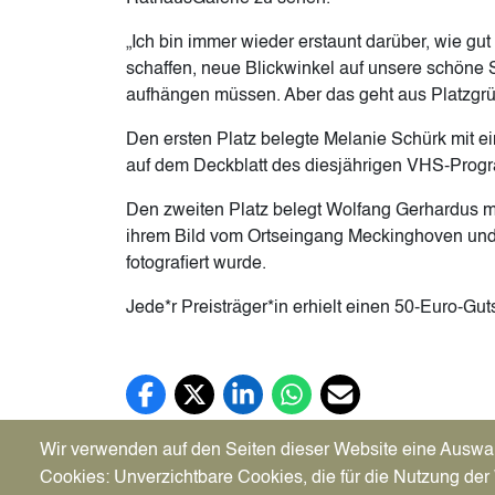
„Ich bin immer wieder erstaunt darüber, wie g
schaffen, neue Blickwinkel auf unsere schöne St
aufhängen müssen. Aber das geht aus Platzgrün
Den ersten Platz belegte Melanie Schürk mit e
auf dem Deckblatt des diesjährigen VHS-Prog
Den zweiten Platz belegt Wolfang Gerhardus mit
ihrem Bild vom Ortseingang Meckinghoven und 
fotografiert wurde.
Jede*r Preisträger*in erhielt einen 50-Euro-Gu
Facebook (öffnet in neuem Tab)
X (öffnet in neuem Tab)
LinkedIn (öffnet in neuem Tab)
WhatsApp (öffnet in neuem Tab
E-Mail (öffnet in neuem 
Wir verwenden auf den Seiten dieser Website eine Auswa
Cookies: Unverzichtbare Cookies, die für die Nutzung der 