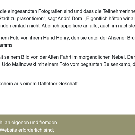
ut die eingesandten Fotografien sind und dass die Teilnehmerin
adt zu präsentieren“, sagt André Dora. „Eigentlich hätten wir a
den einfach nicht. Aber ich appelliere an alle, auch im nächst
inem Foto von ihrem Hund Henry, den sie unter der Ahsener Brüc
ramms.
 seinem Bild von der Alten Fahrt im morgendlichen Nebel. Den 
Udo Malinowski mit einem Foto vom begrünten Beisenkamp, der
tschein aus einem Dattelner Geschäft.
)
Tab)
hl an eigenen und fremden
Website erforderlich sind;