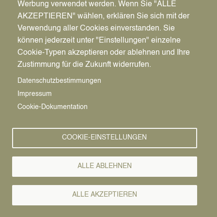
Werbung verwendet werden. Wenn Sie "ALLE
AKZEPTIEREN" wählen, erklären Sie sich mit der
Verwendung aller Cookies einverstanden. Sie
können jederzeit unter "Einstellungen" einzelne
Pfadnavigation
Startseite
Cookie-Typen akzeptieren oder ablehnen und Ihre
Zustimmung für die Zukunft widerrufen.
Vorlesen
Satzungsbeschlu
Datenschutzbestimmungen
Impressum
für newPark-
Cookie-Dokumentation
Bebauungsplan
COOKIE-EINSTELLUNGEN
(erster
ALLE ABLEHNEN
Bauabschnitt)
ALLE AKZEPTIEREN