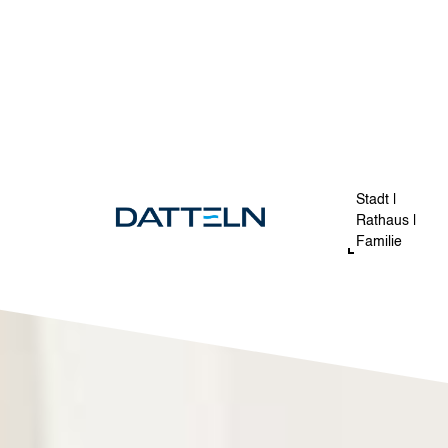
Direkt zum Inhalt
Image
Stadt |
Rathaus |
Familie