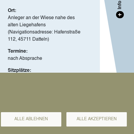
Ort:
+
Anleger an der Wiese nahe des
alten Liegehafens
(Navigationsadresse: Hafenstraße
112, 45711 Datteln)
Termine:
nach Absprache
Sitzplätze:
Kapitänsempfehlung: bis zu 70
Personen
Nutzungsgebühr:
ab 770 Euro, Stand 1.5.2025
Servicegebühr:
ALLE ABLEHNEN
ALLE AKZEPTIEREN
100 Euro