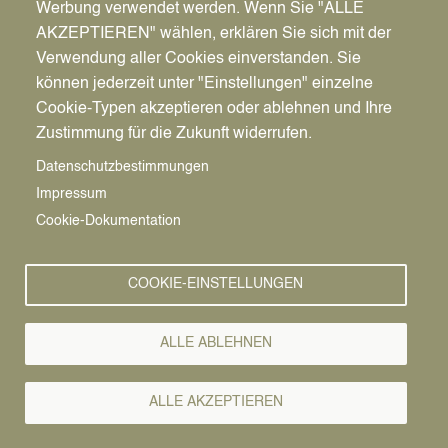
Werbung verwendet werden. Wenn Sie "ALLE
AKZEPTIEREN" wählen, erklären Sie sich mit der
Verwendung aller Cookies einverstanden. Sie
können jederzeit unter "Einstellungen" einzelne
Pfadnavigation
Startseite
Cookie-Typen akzeptieren oder ablehnen und Ihre
Zustimmung für die Zukunft widerrufen.
Familienportal
Vorlesen
Datenschutzbestimmungen
Impressum
Ansprechpartner*innen & Angebote
Cookie-Dokumentation
Auf der Online-Plattform „Familienportal“ finden Sie
als Eltern, Angehörige und Fachkräfte viele lokale
COOKIE-EINSTELLUNGEN
Ansprechpartner*innen und Angebote rund um das
Thema Familienleben, Aufwachsen und Beratung.
ALLE ABLEHNEN
Nach vielen Jahren mit der gedruckten
„Familienbroschüre“ freuen wir uns darauf, Ihnen
all diese Informationen digital bereitstellen zu
ALLE AKZEPTIEREN
können.