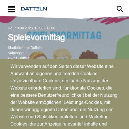
Direkt zum Inhalt
Do., 13.08.2026
10:00 - 12:00
Spielevormittag
Stadtbücherei Datteln
Kolpingstr. 1
45711
Datteln
Deutschland
Wir verwenden auf den Seiten dieser Website eine
Auswahl an eigenen und fremden Cookies:
Für den 13.8.2026 laden wir euch von 10 bis 12 Uhr
zum Spielevormittag in der Stadtbücherei ein.
Unverzichtbare Cookies, die für die Nutzung der
Website erforderlich sind; funktionale Cookies, die
Gemeinsam möchten wir verschiedene
eine bessere Benutzerfreundlichkeit bei der Nutzung
Gesellschaftspeile entdecken, ausprobieren und
der Website ermöglichen; Leistungs-Cookies, mit
zusammen spielen. Ob bekannte Klassiker oder neue
denen wir aggregierte Daten über die Nutzung der
Spiele – hier ist für jeden was dabei.
Website und Statistiken erstellen; und Marketing-
Cookies, die zur Anzeige relevanter Inhalte und
Anmelden können sich alle Kinder im Alter von 6 bis 9