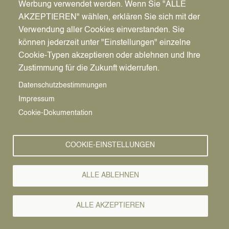
Werbung verwendet werden. Wenn Sie "ALLE
Jahren.
AKZEPTIEREN" wählen, erklären Sie sich mit der
Die Teilnahme ist kostenlos.
Verwendung aller Cookies einverstanden. Sie
können jederzeit unter "Einstellungen" einzelne
Zum Event →
Cookie-Typen akzeptieren oder ablehnen und Ihre
Zustimmung für die Zukunft widerrufen.
WAS IN DATTELN ANSTEHT
Datenschutzbestimmungen
Eventkalender
Impressum
Cookie-Dokumentation
Event eintragen
COOKIE-EINSTELLUNGEN
August 2026
Su
Mo
Tu
We
Th
Fr
Sa
ALLE ABLEHNEN
1
2
3
ALLE AKZEPTIEREN
4
5
6
7
8
9
10
11
12
13
14
15