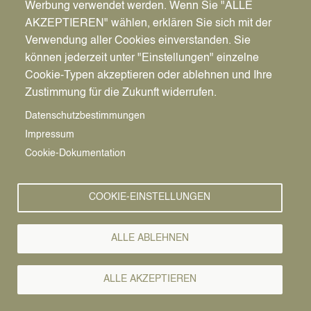
Werbung verwendet werden. Wenn Sie "ALLE
AKZEPTIEREN" wählen, erklären Sie sich mit der
Verwendung aller Cookies einverstanden. Sie
können jederzeit unter "Einstellungen" einzelne
Pfadnavigation
Startseite
Cookie-Typen akzeptieren oder ablehnen und Ihre
Zustimmung für die Zukunft widerrufen.
Erreichbarkeit
Vorlesen
Datenschutzbestimmungen
Impressum
Datteln im Ruhrgebiet - gut erreichbar, gut
Cookie-Dokumentation
angebunden
Im Norden der fünf Millionen Einwohner zählenden
COOKIE-EINSTELLUNGEN
Metropole Ruhr, im Herzen Nordrhein-Westfalens
liegt Datteln.
ALLE ABLEHNEN
Sehr gut erreichen Sie uns von den benachbarten
Großstädten des Ruhrgebietes und vom
ALLE AKZEPTIEREN
Münsterland. Das nächstgelegene Oberzentrum ist
Dortmund. Die Anschlussstellen zur A 2 Hannover -