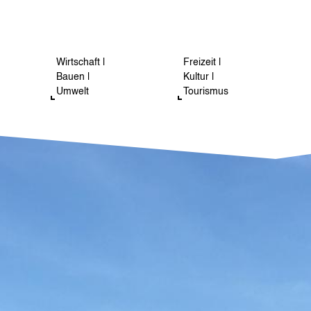
Wirtschaft |
Freizeit |
Bauen |
Kultur |
Umwelt
Tourismus